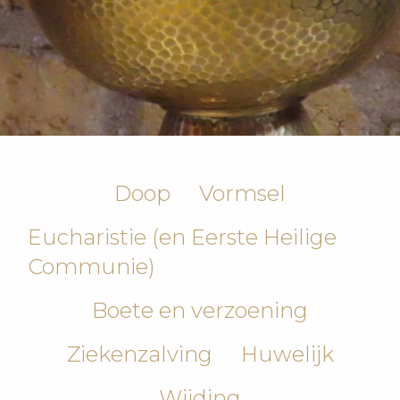
Doop
Vormsel
Eucharistie (en Eerste Heilige
Communie)
Boete en verzoening
Ziekenzalving
Huwelijk
Wijding