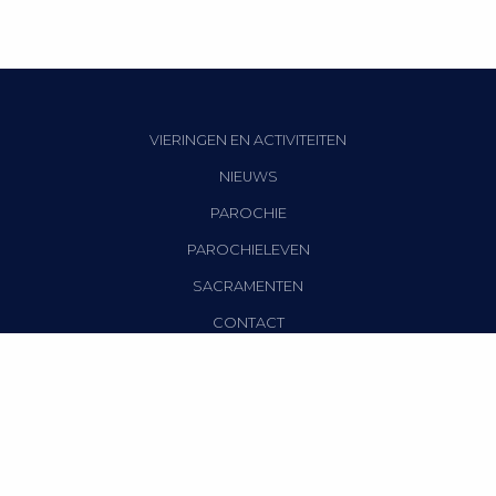
VIERINGEN EN ACTIVITEITEN
NIEUWS
PAROCHIE
PAROCHIELEVEN
SACRAMENTEN
CONTACT
Privacy verklaring
|
Disclaimer