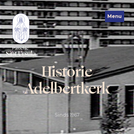
Menu
Historie
Adelbertkerk
Sinds 1967