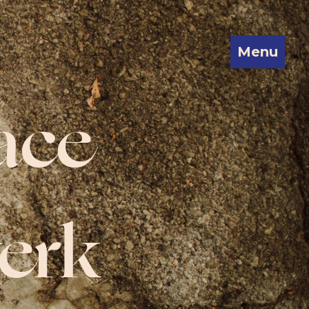
Menu
ace
erk