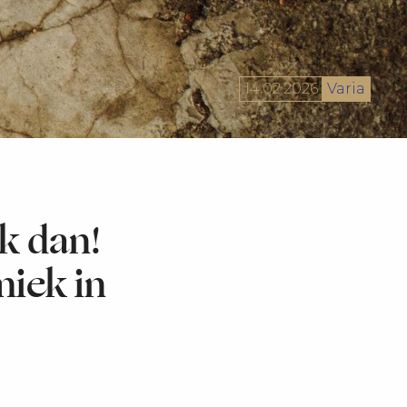
14.02.2026
Varia
jk dan!
iek in