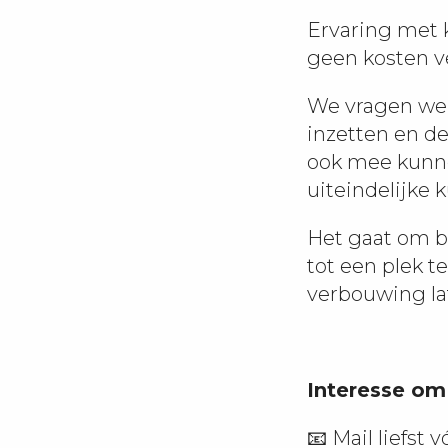
Ervaring met k
geen kosten v
We vragen wel
inzetten en d
ook mee kunne
uiteindelijke 
Het gaat om b
tot een plek t
verbouwing lat
Interesse om
📧 Mail liefst 