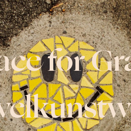
ace for Gr
velkunstw