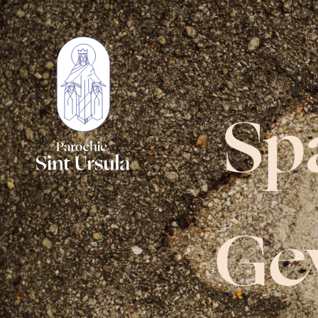
Sp
Ge