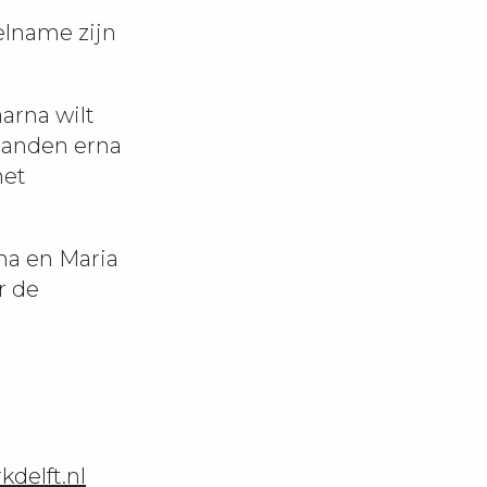
eelname zijn
arna wilt
aanden erna
het
ha en Maria
r de
kdelft.nl