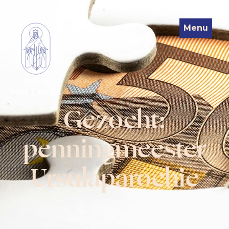
Menu
Gezocht:
penningmeester
Ursulaparochie